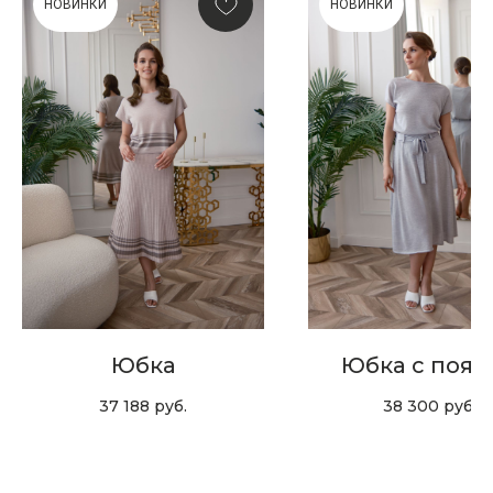
НОВИНКИ
НОВИНКИ
Скидка 10% за подписку
на Телеграм канал
Новинки, акции, подарки
и модный журнал — всё это
в нашем телеграмм канале:
MIR CASHMERE Official
Хотите быть в курсе всех новинок
и акций, подпишитесь на email рассылку
Юбка
Юбка с пояс
Ваш e-mail
37 188
руб.
38 300
руб.
Подписаться