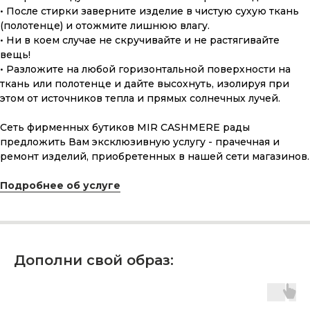
• После стирки заверните изделие в чистую сухую ткань
(полотенце) и отожмите лишнюю влагу.
• Ни в коем случае не скручивайте и не растягивайте
вещь!
• Разложите на любой горизонтальной поверхности на
ткань или полотенце и дайте высохнуть, изолируя при
этом от источников тепла и прямых солнечных лучей.
Сеть фирменных бутиков MIR CASHMERE рады
предложить Вам эксклюзивную услугу - прачечная и
ПОДАРОЧНАЯ КАРТА
ремонт изделий, приобретенных в нашей сети магазинов.
Что может быть лучше подарка,
Подробнее об услуге
сделанного с любовью, теплом
и рассчитанного на долгие годы?
КУПИТЬ КАРТУ
Дополни свой образ: