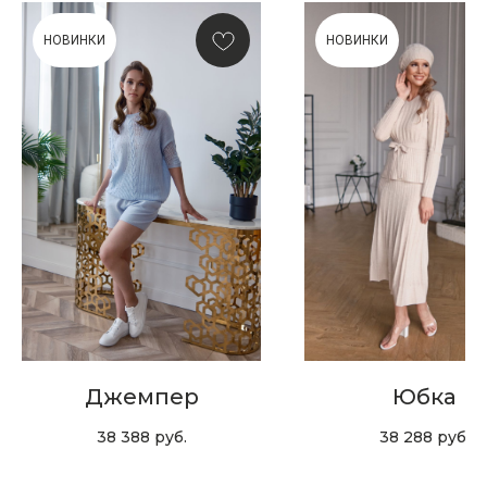
НОВИНКИ
НОВИНКИ
Скидка 10% за подписку
на Телеграм канал
Новинки, акции, подарки
и модный журнал — всё это
в нашем телеграмм канале:
MIR CASHMERE Official
Хотите быть в курсе всех новинок
и акций, подпишитесь на email рассылку
Джемпер
Юбка
Ваш e-mail
38 388
руб.
38 288
руб.
Подписаться