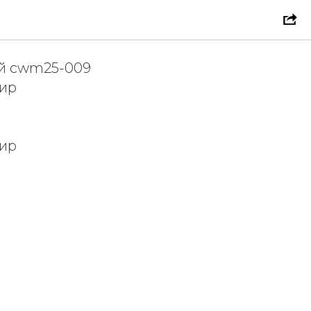
ТО 2026
й cwm25-009
мир
мир