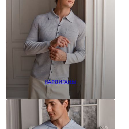
NEW
Весенне-летняя
коллекция
2026
Погрузитесь в роскошь изысканных
тканей с нашей эксклюзивной
коллекцией из чистого кашемира и
благородного сочетания кашемира с
шелком.
Каждое изделие — это симфония
комфорта и элегантности, где
нежные оттенки от травяного до
благородного красного создают
КАРДИГАНЫ
неповторимую гармонию стиля и
утонченности.
Особая технология сочетания
материалов дарит непревзойденную
мягкость и легкость, а
лимитированные выпуски из
органических волокон делают