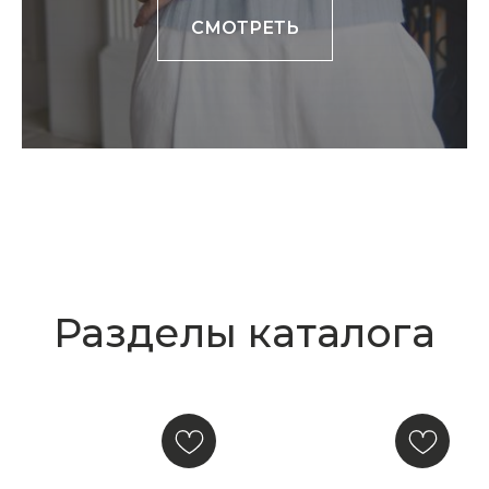
СМОТРЕТЬ
КУПИТЬ КАРТУ
Скидка 10% за подписку
на Телеграм канал
Новинки, акции, подарки
и модный журнал — всё это
в нашем телеграмм канале:
MIR CASHMERE Official
Хотите быть в курсе всех новинок