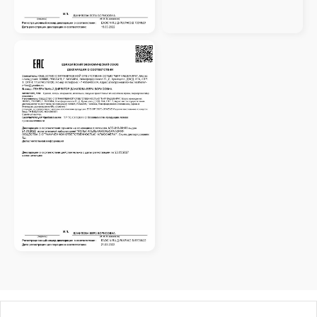
Скидка 10% за подписку
на Телеграм канал
Новинки, акции, подарки
и модный журнал — всё это
в нашем телеграмм канале:
MIR CASHMERE Official
Хотите быть в курсе всех новинок
и акций, подпишитесь на email рассылку