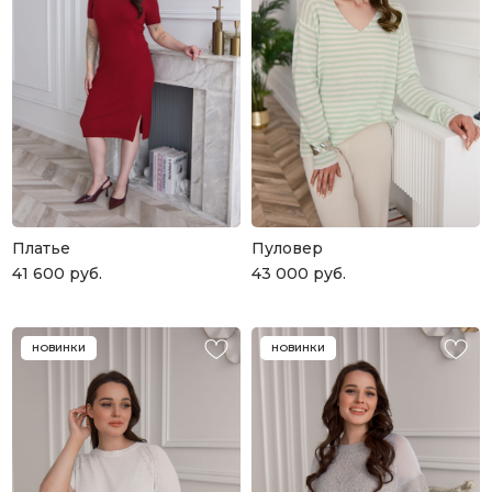
ПОДАРОЧНАЯ КАРТА
Что может быть лучше подарка,
сделанного с любовью, теплом
и рассчитанного на долгие годы?
КУПИТЬ КАРТУ
Платье
Пуловер
41 600
руб.
43 000
руб.
НОВИНКИ
НОВИНКИ