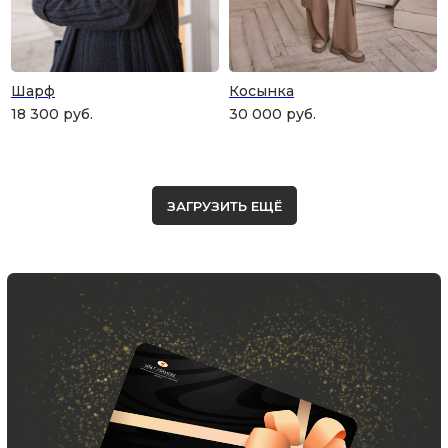
Шарф
Косынка
18 300
руб.
30 000
руб.
ЗАГРУЗИТЬ ЕЩЁ
Скидка 10% за подписку
на Телеграм канал
Новинки, акции, подарки
и модный журнал — всё это
в нашем телеграмм канале:
MIR CASHMERE Official