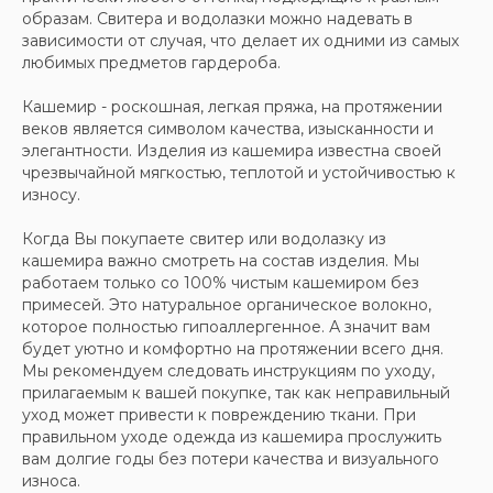
образам. Свитера и водолазки можно надевать в
Скидка 10% за подписку
зависимости от случая, что делает их одними из самых
любимых предметов гардероба.
на Телеграм канал
Кашемир - роскошная, легкая пряжа, на протяжении
Новинки, акции, подарки
веков является символом качества, изысканности и
и модный журнал — всё это
элегантности. Изделия из кашемира известна своей
в нашем телеграмм канале:
чрезвычайной мягкостью, теплотой и устойчивостью к
износу.
MIR CASHMERE Official
Когда Вы покупаете свитер или водолазку из
кашемира важно смотреть на состав изделия. Мы
работаем только со 100% чистым кашемиром без
Хотите быть в курсе всех новинок
примесей. Это натуральное органическое волокно,
и акций, подпишитесь на email рассылку
которое полностью гипоаллергенное. А значит вам
будет уютно и комфортно на протяжении всего дня.
Мы рекомендуем следовать инструкциям по уходу,
Ваш e-mail
прилагаемым к вашей покупке, так как неправильный
уход может привести к повреждению ткани. При
Подписаться
правильном уходе одежда из кашемира прослужить
вам долгие годы без потери качества и визуального
износа.