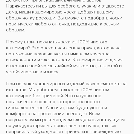
Наряжаетесь ли вы для особого случая или отдыхаете
дома, наши кашемировые носки добавят вашему
образу нотку роскоши. Вы сможете подобрать носки
Хотите быть в курсе всех новинок
практически любого оттенка, подходящие к разным
и акций, подпишитесь на email рассылку
образам.
Ваш e-mail
Почему стоит покупать носки из 100% чистого
кашемира? Это роскошная легкая пряжа, которая на
протяжении веков является символом качества,
Подписаться
изысканности и элегантности. Кашемировые изделия
известны своей чрезвычайной мягкостью, теплотой и
устойчивостью к износу.
При покупке кашемировых изделий важно смотреть на
их состав. Мы работаем только со 100% чистым
кашемиром без примесей. Это натуральное
органическое волокно, которое полностью
гипоаллергенное. А значит, вам будет уютно и
комфортно на протяжении всего дня. Всем
покупателям мы рекомендуем следовать инструкциям
по уходу, которые мы прилагаем к покупке, так как
неправильный уход может привести к повреждению