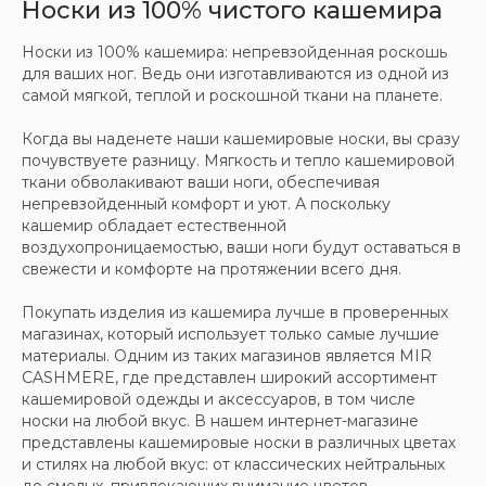
Носки из 100% чистого кашемира
Носки из 100% кашемира: непревзойденная роскошь
для ваших ног. Ведь они изготавливаются из одной из
самой мягкой, теплой и роскошной ткани на планете.
Когда вы наденете наши кашемировые носки, вы сразу
почувствуете разницу. Мягкость и тепло кашемировой
ткани обволакивают ваши ноги, обеспечивая
непревзойденный комфорт и уют. А поскольку
кашемир обладает естественной
воздухопроницаемостью, ваши ноги будут оставаться в
свежести и комфорте на протяжении всего дня.
Скидка 10% за подписку
Покупать изделия из кашемира лучше в проверенных
на Телеграм канал
магазинах, который использует только самые лучшие
материалы. Одним из таких магазинов является MIR
Новинки, акции, подарки
CASHMERE, где представлен широкий ассортимент
и модный журнал — всё это
кашемировой одежды и аксессуаров, в том числе
в нашем телеграмм канале:
носки на любой вкус. В нашем интернет-магазине
представлены кашемировые носки в различных цветах
MIR CASHMERE Official
и стилях на любой вкус: от классических нейтральных
до смелых, привлекающих внимание цветов.