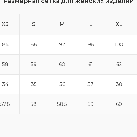
Размерная сетка для женских изделий
XS
S
M
L
XL
84
86
92
96
100
58
59
60
61
62
34
35
36
37
38
57.8
58
58.5
59
60