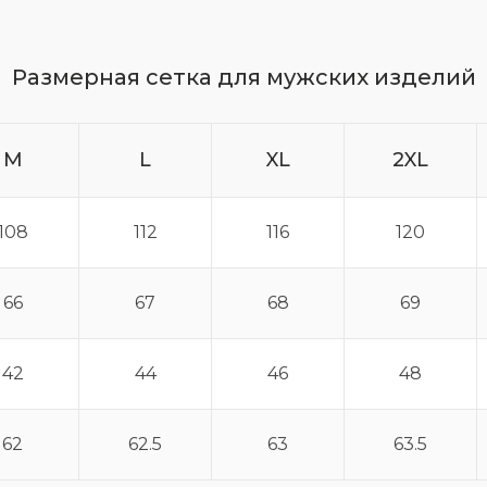
Размерная сетка для мужских изделий
M
L
XL
2XL
108
112
116
120
66
67
68
69
42
44
46
48
62
62.5
63
63.5