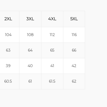
2XL
3XL
4XL
5XL
104
108
112
116
63
64
65
66
39
40
41
42
60.5
61
61.5
62