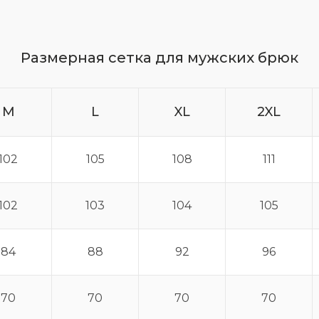
Размерная сетка для мужских брюк
M
L
XL
2XL
102
105
108
111
102
103
104
105
84
88
92
96
70
70
70
70