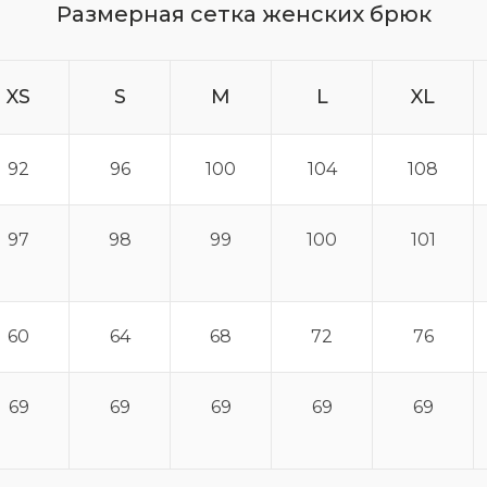
Размерная сетка женских брюк
XS
S
M
L
XL
92
96
100
104
108
97
98
99
100
101
60
64
68
72
76
69
69
69
69
69