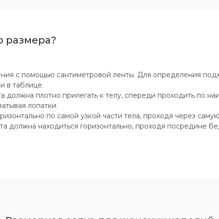
о размера?
ния с помощью сантиметровой ленты. Для определения под
и в таблице.
а должна плотно прилегать к телу, спереди проходить по н
атывая лопатки.
оризонтально по самой узкой части тела, проходя через саму
та должна находиться горизонтально, проходя посредине б