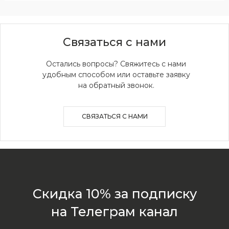
Скидка 10% за подписку
на Телеграм канал
Связаться с нами
Новинки, акции, подарки
и модный журнал — всё это
в нашем телеграмм канале:
Остались вопросы? Свяжитесь с нами
удобным способом или оставьте заявку
на обратный звонок.
MIR CASHMERE Official
СВЯЗАТЬСЯ С НАМИ
Хотите быть в курсе всех новинок
и акций, подпишитесь на email рассылку
Ваш e-mail
Подписаться