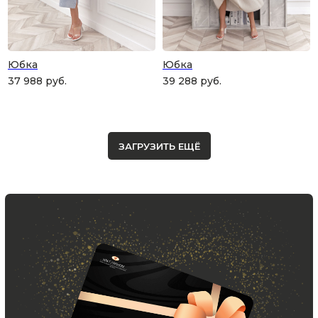
Юбка
Юбка
37 988
руб.
39 288
руб.
Скидка 10% за подписку
ЗАГРУЗИТЬ ЕЩЁ
на Телеграм канал
Новинки, акции, подарки
и модный журнал — всё это
в нашем телеграмм канале:
MIR CASHMERE Official
Хотите быть в курсе всех новинок