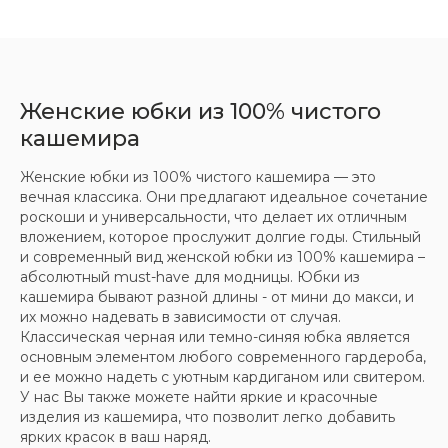
ООО «МИР КАШЕМИРА» © 2023
Все права защищены.
Женские юбки из 100% чистого
Политика
кашемира
конфиденциальности
Женские юбки из 100% чистого кашемира — это
вечная классика. Они предлагают идеальное сочетание
роскоши и универсальности, что делает их отличным
вложением, которое прослужит долгие годы. Стильный
и современный вид женской юбки из 100% кашемира –
абсолютный must-have для модницы. Юбки из
кашемира бывают разной длины - от мини до макси, и
их можно надевать в зависимости от случая.
Классическая черная или темно-синяя юбка является
основным элементом любого современного гардероба,
и ее можно надеть с уютным кардиганом или свитером.
У нас Вы также можете найти яркие и красочные
изделия из кашемира, что позволит легко добавить
ярких красок в ваш наряд.