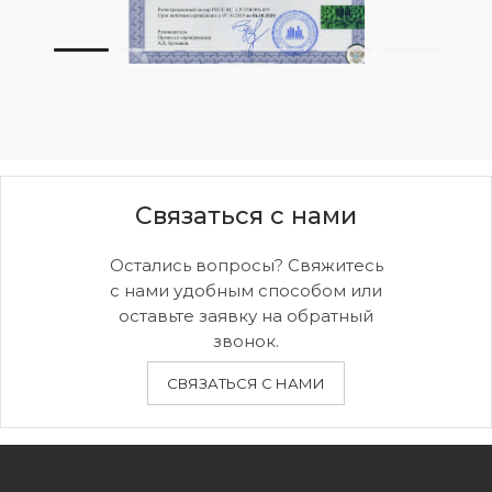
Новинки, акции, подарки
и модный журнал — всё это
в нашем телеграмм канале:
MIR CASHMERE Official
Связаться с нами
Хотите быть в курсе всех новинок
и акций, подпишитесь на email рассылку
Остались вопросы? Свяжитесь
с нами удобным способом или
Ваш e-mail
оставьте заявку на обратный
звонок.
Подписаться
СВЯЗАТЬСЯ С НАМИ