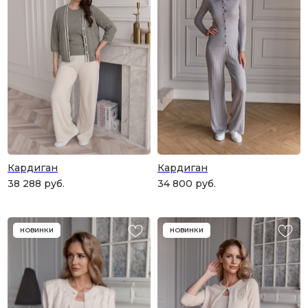
Кардиган
Кардиган
38 288
руб.
34 800
руб.
НОВИНКИ
НОВИНКИ
ПОДАРОЧНАЯ КАРТА
Что может быть лучше подарка,
сделанного с любовью, теплом