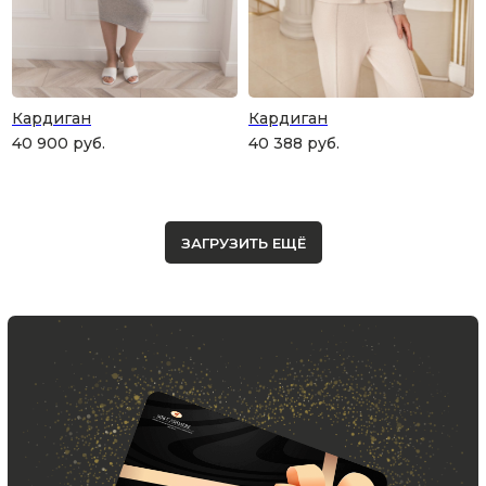
Кардиган
Кардиган
40 900
руб.
40 388
руб.
Скидка 10% за подписку
на Телеграм канал
ЗАГРУЗИТЬ ЕЩЁ
Новинки, акции, подарки
и модный журнал — всё это
в нашем телеграмм канале:
MIR CASHMERE Official
Хотите быть в курсе всех новинок
и акций, подпишитесь на email рассылку