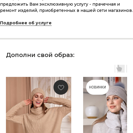
сделанного с любовью, теплом
предложить Вам эксклюзивную услугу - прачечная и
и рассчитанного на долгие годы?
ремонт изделий, приобретенных в нашей сети магазинов.
Подробнее об услуге
КУПИТЬ КАРТУ
Дополни свой образ:
Скидка 10% за подписку
на Телеграм канал
НОВИНКИ
Новинки, акции, подарки
и модный журнал — всё это
в нашем телеграмм канале:
MIR CASHMERE Official