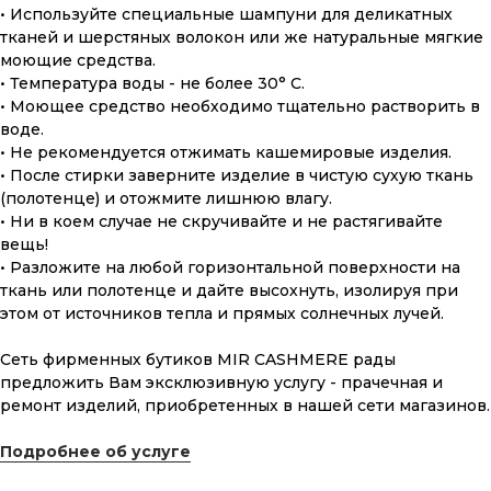
• Используйте специальные шампуни для деликатных
тканей и шерстяных волокон или же натуральные мягкие
моющие средства.
• Температура воды - не более 30° С.
• Моющее средство необходимо тщательно растворить в
воде.
ПОДАРОЧНАЯ КАРТА
• Не рекомендуется отжимать кашемировые изделия.
• После стирки заверните изделие в чистую сухую ткань
Что может быть лучше подарка,
сделанного с любовью, теплом
(полотенце) и отожмите лишнюю влагу.
и рассчитанного на долгие годы?
• Ни в коем случае не скручивайте и не растягивайте
вещь!
• Разложите на любой горизонтальной поверхности на
КУПИТЬ КАРТУ
ткань или полотенце и дайте высохнуть, изолируя при
этом от источников тепла и прямых солнечных лучей.
Сеть фирменных бутиков MIR CASHMERE рады
предложить Вам эксклюзивную услугу - прачечная и
ремонт изделий, приобретенных в нашей сети магазинов.
Скидка 10% за подписку
Подробнее об услуге
на Телеграм канал