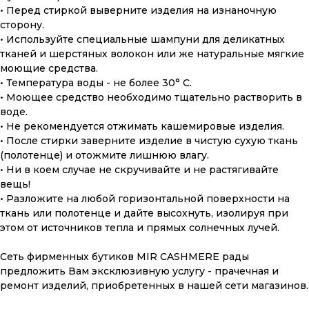
• Перед стиркой выверните изделия на изнаночную
сторону.
• Используйте специальные шампуни для деликатных
тканей и шерстяных волокон или же натуральные мягкие
моющие средства.
• Температура воды - не более 30° С.
• Моющее средство необходимо тщательно растворить в
ПОДАРОЧНАЯ КАРТА
воде.
• Не рекомендуется отжимать кашемировые изделия.
Что может быть лучше подарка,
• После стирки заверните изделие в чистую сухую ткань
сделанного с любовью, теплом
(полотенце) и отожмите лишнюю влагу.
и рассчитанного на долгие годы?
• Ни в коем случае не скручивайте и не растягивайте
вещь!
• Разложите на любой горизонтальной поверхности на
КУПИТЬ КАРТУ
ткань или полотенце и дайте высохнуть, изолируя при
этом от источников тепла и прямых солнечных лучей.
Сеть фирменных бутиков MIR CASHMERE рады
предложить Вам эксклюзивную услугу - прачечная и
ремонт изделий, приобретенных в нашей сети магазинов.
Скидка 10% за подписку