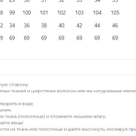
ную сторону.
тных тканей и шерстяных волокон или же натуральные мягк
ворить в воде.
елия.
ую ткань (полотенце) и отожмите лишнюю влагу.
вайте вещь!
сти на ткань или полотенце и дайте высохнуть, изолируя пр