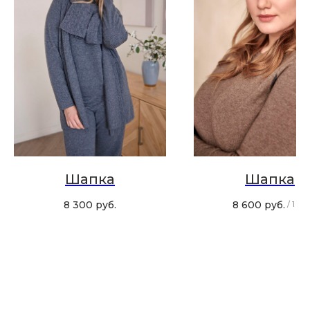
Скидка 10% за подписку
на Телеграм канал
Новинки, акции, подарки
и модный журнал — всё это
в нашем телеграмм канале:
Шапка
Шапка
MIR CASHMERE Official
8 300
руб.
8 600
руб.
/
1 шт
Хотите быть в курсе всех новинок
и акций, подпишитесь на email рассылку
Ваш e-mail