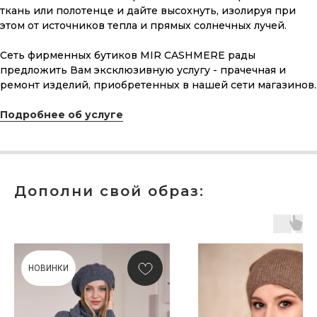
ткань или полотенце и дайте высохнуть, изолируя при
этом от источников тепла и прямых солнечных лучей.
Сеть фирменных бутиков MIR CASHMERE рады
предложить Вам эксклюзивную услугу - прачечная и
ремонт изделий, приобретенных в нашей сети магазинов.
Подробнее об услуге
Дополни свой образ:
ПОДАРОЧНАЯ КАРТА
Что может быть лучше подарка,
сделанного с любовью, теплом
и рассчитанного на долгие годы?
НОВИНКИ
КУПИТЬ КАРТУ