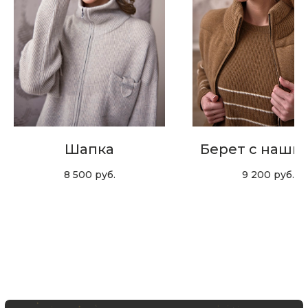
Скидка 10% за подписку
на Телеграм канал
Новинки, акции, подарки
и модный журнал — всё это
в нашем телеграмм канале:
Шапка
Берет с наши
MIR CASHMERE Official
8 500
руб.
9 200
руб.
Хотите быть в курсе всех новинок
и акций, подпишитесь на email рассылку
Ваш e-mail
Подписаться