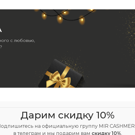
А
ного с любовью,
?
Дарим скидку 10%
Подпишитесь на официальную группу MIR CASHMER
в телеграм и мы подарим вам
скидку 10%
.