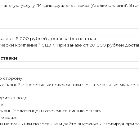
льную услугу "Индивидуальный заказ (Ателье онлайн)". Это
азе от 5 000 рублей доставка бесплатная.
мерки компанией СДЭК. При заказе от 20 000 рублей достав
оставки
ю сторону.
ых тканей и шерстяных волокон или же натуральные мягкие 
рить в воде.
ия.
 ткань (полотенце) и отожмите лишнюю влагу.
те вещь!
 на ткань или полотенце и дайте высохнуть, изолируя при э