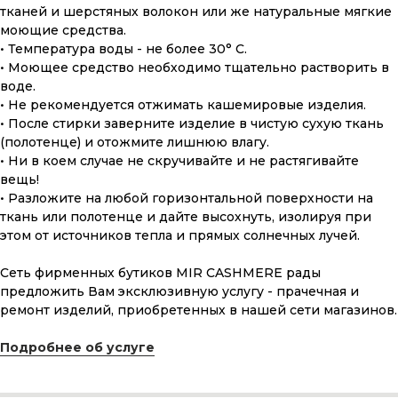
тканей и шерстяных волокон или же натуральные мягкие
моющие средства.
• Температура воды - не более 30° С.
• Моющее средство необходимо тщательно растворить в
воде.
ПОДАРОЧНАЯ КАРТА
• Не рекомендуется отжимать кашемировые изделия.
• После стирки заверните изделие в чистую сухую ткань
Что может быть лучше подарка,
(полотенце) и отожмите лишнюю влагу.
сделанного с любовью, теплом
и рассчитанного на долгие годы?
• Ни в коем случае не скручивайте и не растягивайте
вещь!
• Разложите на любой горизонтальной поверхности на
КУПИТЬ КАРТУ
ткань или полотенце и дайте высохнуть, изолируя при
этом от источников тепла и прямых солнечных лучей.
Сеть фирменных бутиков MIR CASHMERE рады
предложить Вам эксклюзивную услугу - прачечная и
ремонт изделий, приобретенных в нашей сети магазинов.
Скидка 10% за подписку
Подробнее об услуге
на Телеграм канал