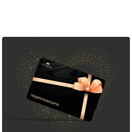
Скидка 10% за подписку
на Телеграм канал
Новинки, акции, подарки
и модный журнал — всё это
в нашем телеграмм канале:
MIR CASHMERE Official
Хотите быть в курсе всех новинок
и акций, подпишитесь на email рассылку
Ваш e-mail