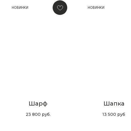
НОВИНКИ
НОВИНКИ
ПОДАРОЧНАЯ КАРТА
Что может быть лучше подарка,
сделанного с любовью, теплом
и рассчитанного на долгие годы?
Шарф
Шапка
23 800
руб.
13 500
руб.
КУПИТЬ КАРТУ