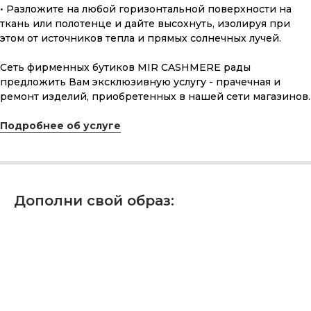
• Разложите на любой горизонтальной поверхности на
ткань или полотенце и дайте высохнуть, изолируя при
этом от источников тепла и прямых солнечных лучей.
ПОДАРОЧНАЯ КАРТА
Сеть фирменных бутиков MIR CASHMERE рады
предложить Вам эксклюзивную услугу - прачечная и
Что может быть лучше подарка,
ремонт изделий, приобретенных в нашей сети магазинов.
сделанного с любовью, теплом
и рассчитанного на долгие годы?
Подробнее об услуге
КУПИТЬ КАРТУ
Дополни свой образ:
Скидка 10% за подписку
на Телеграм канал
Новинки, акции, подарки