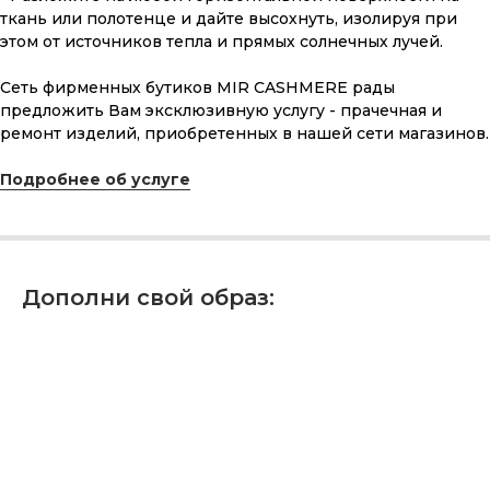
ткань или полотенце и дайте высохнуть, изолируя при
и рассчитанного на долгие годы?
этом от источников тепла и прямых солнечных лучей.
Сеть фирменных бутиков MIR CASHMERE рады
КУПИТЬ КАРТУ
предложить Вам эксклюзивную услугу - прачечная и
ремонт изделий, приобретенных в нашей сети магазинов.
Подробнее об услуге
Скидка 10% за подписку
на Телеграм канал
Дополни свой образ:
Новинки, акции, подарки
и модный журнал — всё это
в нашем телеграмм канале:
MIR CASHMERE Official