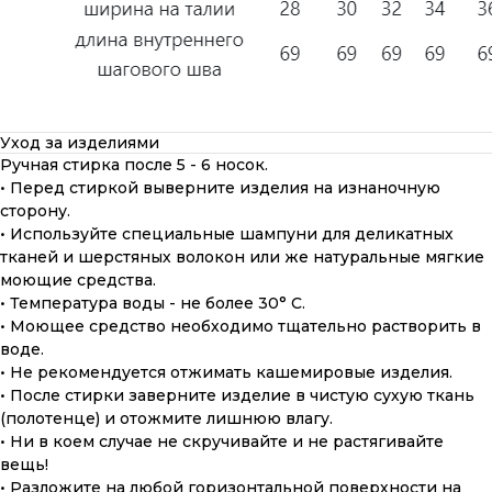
Уход за изделиями
Ручная стирка после 5 - 6 носок.
• Перед стиркой выверните изделия на изнаночную
сторону.
• Используйте специальные шампуни для деликатных
тканей и шерстяных волокон или же натуральные мягкие
моющие средства.
• Температура воды - не более 30° С.
• Моющее средство необходимо тщательно растворить в
воде.
• Не рекомендуется отжимать кашемировые изделия.
• После стирки заверните изделие в чистую сухую ткань
(полотенце) и отожмите лишнюю влагу.
ПОДАРОЧНАЯ КАРТА
• Ни в коем случае не скручивайте и не растягивайте
вещь!
Что может быть лучше подарка,
• Разложите на любой горизонтальной поверхности на
сделанного с любовью, теплом