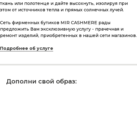
ткань или полотенце и дайте высохнуть, изолируя при
этом от источников тепла и прямых солнечных лучей.
ПОДАРОЧНАЯ КАРТА
Сеть фирменных бутиков MIR CASHMERE рады
предложить Вам эксклюзивную услугу - прачечная и
Что может быть лучше подарка,
ремонт изделий, приобретенных в нашей сети магазинов.
сделанного с любовью, теплом
и рассчитанного на долгие годы?
Подробнее об услуге
КУПИТЬ КАРТУ
Дополни свой образ:
Скидка 10% за подписку
на Телеграм канал
Новинки, акции, подарки
и модный журнал — всё это