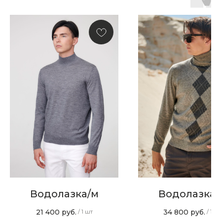
Новинки, акции, подарки
и модный журнал — всё это
в нашем телеграмм канале:
MIR CASHMERE Official
Хотите быть в курсе всех новинок
и акций, подпишитесь на email рассылку
Ваш e-mail
Подписаться
Водолазка/м
Водолазка/
21 400
руб.
34 800
руб.
/
1 шт
/
1 ш