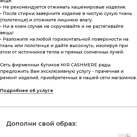
воде.
• Не рекомендуется отжимать кашемировые изделия.
• После стирки заверните изделие в чистую сухую ткань
(полотенце) и отожмите лишнюю влагу.
• Ни в коем случае не скручивайте и не растягивайте
вещь!
ПОДАРОЧНАЯ КАРТА
• Разложите на любой горизонтальной поверхности на
ткань или полотенце и дайте высохнуть, изолируя при
Что может быть лучше подарка,
сделанного с любовью, теплом
этом от источников тепла и прямых солнечных лучей.
и рассчитанного на долгие годы?
Сеть фирменных бутиков MIR CASHMERE рады
предложить Вам эксклюзивную услугу - прачечная и
КУПИТЬ КАРТУ
ремонт изделий, приобретенных в нашей сети магазинов.
Подробнее об услуге
Скидка 10% за подписку
Дополни свой образ:
на Телеграм канал