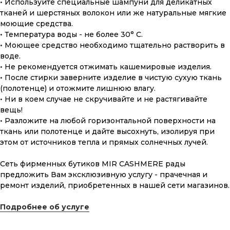
• Используйте специальные шампуни для деликатных
тканей и шерстяных волокон или же натуральные мягкие
Что может быть лучше подарка,
сделанного с любовью, теплом
моющие средства.
и рассчитанного на долгие годы?
• Температура воды - не более 30° С.
• Моющее средство необходимо тщательно растворить в
воде.
КУПИТЬ КАРТУ
• Не рекомендуется отжимать кашемировые изделия.
• После стирки заверните изделие в чистую сухую ткань
(полотенце) и отожмите лишнюю влагу.
• Ни в коем случае не скручивайте и не растягивайте
вещь!
• Разложите на любой горизонтальной поверхности на
ткань или полотенце и дайте высохнуть, изолируя при
Скидка 10% за подписку
этом от источников тепла и прямых солнечных лучей.
на Телеграм канал
Сеть фирменных бутиков MIR CASHMERE рады
предложить Вам эксклюзивную услугу - прачечная и
Новинки, акции, подарки
и модный журнал — всё это
ремонт изделий, приобретенных в нашей сети магазинов.
в нашем телеграмм канале:
Подробнее об услуге
MIR CASHMERE Official