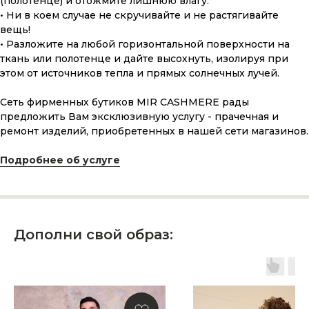
(полотенце) и отожмите лишнюю влагу.
• Ни в коем случае не скручивайте и не растягивайте
вещь!
• Разложите на любой горизонтальной поверхности на
ПОДАРОЧНАЯ КАРТА
ткань или полотенце и дайте высохнуть, изолируя при
этом от источников тепла и прямых солнечных лучей.
Что может быть лучше подарка,
сделанного с любовью, теплом
Сеть фирменных бутиков MIR CASHMERE рады
и рассчитанного на долгие годы?
предложить Вам эксклюзивную услугу - прачечная и
ремонт изделий, приобретенных в нашей сети магазинов.
КУПИТЬ КАРТУ
Подробнее об услуге
Дополни свой образ:
Скидка 10% за подписку
на Телеграм канал
Новинки, акции, подарки