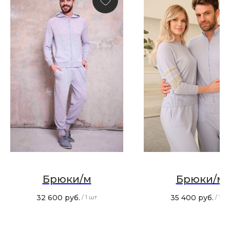
и модный журнал — всё это
в нашем телеграмм канале:
MIR CASHMERE Official
Хотите быть в курсе всех новинок
и акций, подпишитесь на email рассылку
Ваш e-mail
Подписаться
Брюки/м
Брюки/м
32 600
руб.
35 400
руб.
/
1 шт
/
1 ш