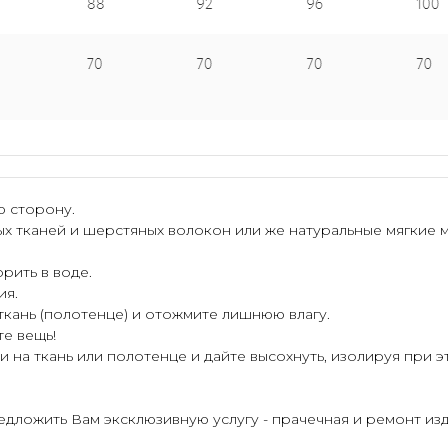
ю сторону.
ых тканей и шерстяных волокон или же натуральные мягкие 
рить в воде.
ия.
 ткань (полотенце) и отожмите лишнюю влагу.
те вещь!
 на ткань или полотенце и дайте высохнуть, изолируя при э
ложить Вам эксклюзивную услугу - прачечная и ремонт изд