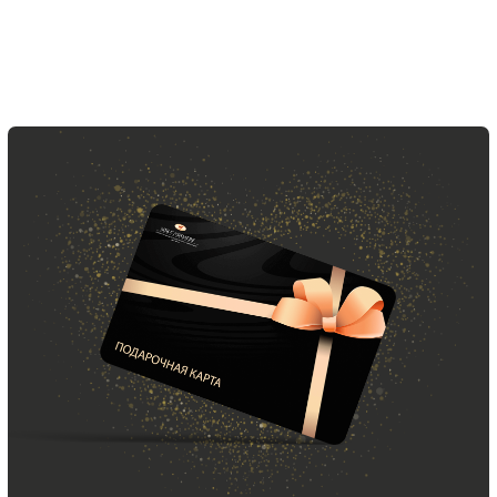
ПОДАРОЧНАЯ КАРТА
Что может быть лучше подарка,
сделанного с любовью, теплом
и рассчитанного на долгие годы?
КУПИТЬ КАРТУ
Скидка 10% за подписку
на Телеграм канал
Новинки, акции, подарки
и модный журнал — всё это