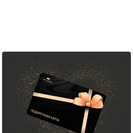
Скидка 10% за подписку
на Телеграм канал
Новинки, акции, подарки
и модный журнал — всё это
в нашем телеграмм канале:
MIR CASHMERE Official
Хотите быть в курсе всех новинок
и акций, подпишитесь на email рассылку
Ваш e-mail
Подписаться