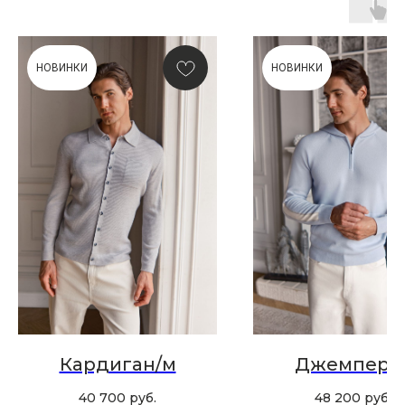
НОВИНКИ
НОВИНКИ
ПОДАРОЧНАЯ КАРТА
Что может быть лучше подарка,
сделанного с любовью, теплом
и рассчитанного на долгие годы?
КУПИТЬ КАРТУ
Кардиган/м
Джемпер/
40 700
руб.
48 200
руб.