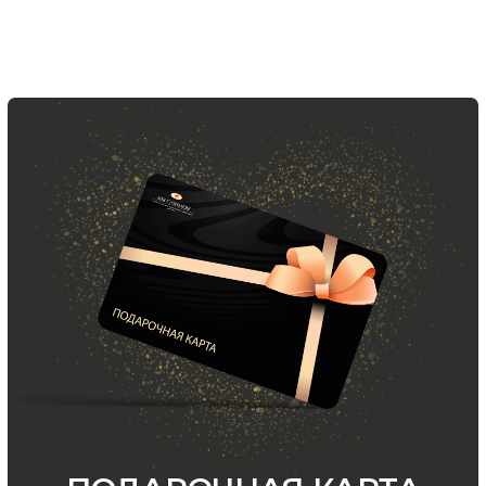
Скидка 10% за подписку
на Телеграм канал
Новинки, акции, подарки
и модный журнал — всё это
в нашем телеграмм канале:
MIR CASHMERE Official
Хотите быть в курсе всех новинок
и акций, подпишитесь на email рассылку
Ваш e-mail
Подписаться