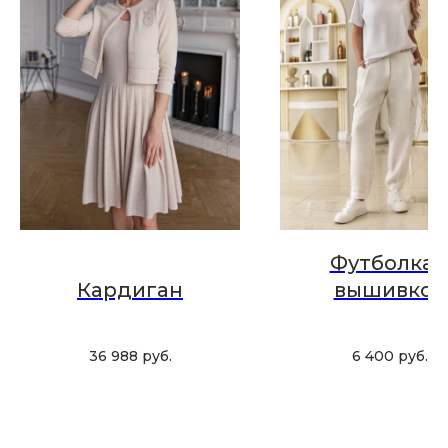
ПОДАРОЧНАЯ КАРТА
Футболка 
Кардиган
вышивкой
Что может быть лучше подарка,
сделанного с любовью, теплом
и рассчитанного на долгие годы?
36 988
руб.
6 400
руб.
КУПИТЬ КАРТУ