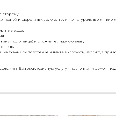
ю сторону.
ых тканей и шерстяных волокон или же натуральные мягкие 
рить в воде.
ия.
 ткань (полотенце) и отожмите лишнюю влагу.
те вещь!
 на ткань или полотенце и дайте высохнуть, изолируя при э
ложить Вам эксклюзивную услугу - прачечная и ремонт изд