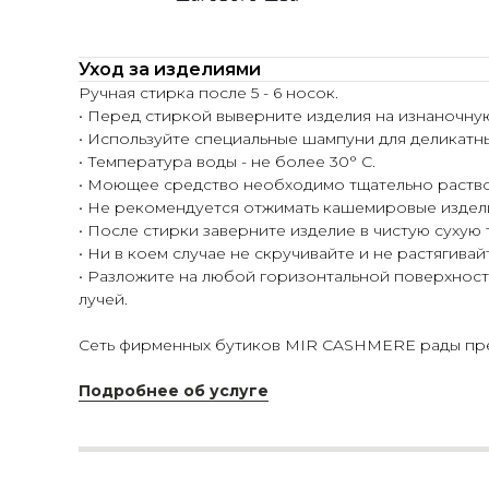
Уход за изделиями
Ручная стирка после 5 - 6 носок.
• Перед стиркой выверните изделия на изнаночну
• Используйте специальные шампуни для деликатн
• Температура воды - не более 30° С.
• Моющее средство необходимо тщательно раство
• Не рекомендуется отжимать кашемировые издел
• После стирки заверните изделие в чистую сухую
• Ни в коем случае не скручивайте и не растягивай
• Разложите на любой горизонтальной поверхности
лучей.
Сеть фирменных бутиков MIR CASHMERE рады пред
Подробнее об услуге