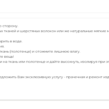
ю сторону.
ых тканей и шерстяных волокон или же натуральные мягкие 
рить в воде.
ия.
 ткань (полотенце) и отожмите лишнюю влагу.
те вещь!
 на ткань или полотенце и дайте высохнуть, изолируя при э
ложить Вам эксклюзивную услугу - прачечная и ремонт изд