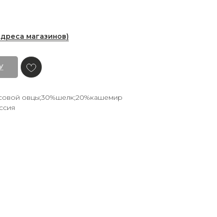
Адреса магазинов)
У
совой овцы;30%шелк;20%кашемир
ссия