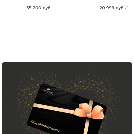
и модный журнал — всё это
в нашем телеграмм канале:
35 200
руб.
20 999
руб.
/
1 ш
MIR CASHMERE Official
Хотите быть в курсе всех новинок
и акций, подпишитесь на email рассылку
Ваш e-mail
Подписаться