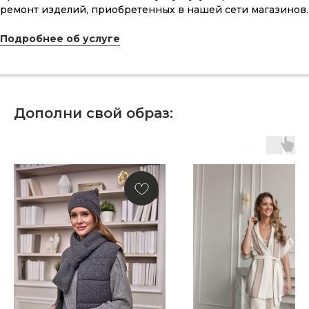
и рассчитанного на долгие годы?
ремонт изделий, приобретенных в нашей сети магазинов.
Подробнее об услуге
КУПИТЬ КАРТУ
Дополни свой образ:
Скидка 10% за подписку
на Телеграм канал
Новинки, акции, подарки
и модный журнал — всё это
в нашем телеграмм канале:
MIR CASHMERE Official