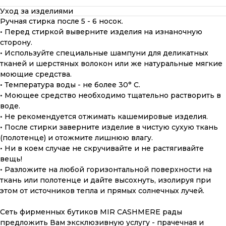
Уход за изделиями
Ручная стирка после 5 - 6 носок.
• Перед стиркой выверните изделия на изнаночную
сторону.
• Используйте специальные шампуни для деликатных
тканей и шерстяных волокон или же натуральные мягкие
моющие средства.
• Температура воды - не более 30° С.
• Моющее средство необходимо тщательно растворить в
воде.
• Не рекомендуется отжимать кашемировые изделия.
• После стирки заверните изделие в чистую сухую ткань
(полотенце) и отожмите лишнюю влагу.
• Ни в коем случае не скручивайте и не растягивайте
вещь!
• Разложите на любой горизонтальной поверхности на
ткань или полотенце и дайте высохнуть, изолируя при
этом от источников тепла и прямых солнечных лучей.
ПОДАРОЧНАЯ КАРТА
Сеть фирменных бутиков MIR CASHMERE рады
Что может быть лучше подарка,
предложить Вам эксклюзивную услугу - прачечная и
сделанного с любовью, теплом