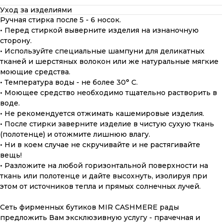
Уход за изделиями
Ручная стирка после 5 - 6 носок.
• Перед стиркой выверните изделия на изнаночную
сторону.
• Используйте специальные шампуни для деликатных
тканей и шерстяных волокон или же натуральные мягкие
моющие средства.
• Температура воды - не более 30° С.
• Моющее средство необходимо тщательно растворить в
воде.
• Не рекомендуется отжимать кашемировые изделия.
• После стирки заверните изделие в чистую сухую ткань
(полотенце) и отожмите лишнюю влагу.
• Ни в коем случае не скручивайте и не растягивайте
вещь!
• Разложите на любой горизонтальной поверхности на
ткань или полотенце и дайте высохнуть, изолируя при
этом от источников тепла и прямых солнечных лучей.
ПОДАРОЧНАЯ КАРТА
Сеть фирменных бутиков MIR CASHMERE рады
Что может быть лучше подарка,
предложить Вам эксклюзивную услугу - прачечная и
сделанного с любовью, теплом