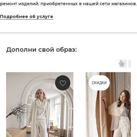
и рассчитанного на долгие годы?
ремонт изделий, приобретенных в нашей сети магазинов.
Подробнее об услуге
КУПИТЬ КАРТУ
Дополни свой образ:
Скидка 10% за подписку
на Телеграм канал
СКИДКИ
Новинки, акции, подарки
и модный журнал — всё это
в нашем телеграмм канале:
MIR CASHMERE Official