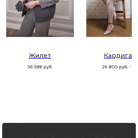
Хотите быть в курсе всех новинок
и акций, подпишитесь на email рассылку
Ваш e-mail
Подписаться
Жилет
Кардиган
56 588
руб.
26 800
руб.
/
1 ш