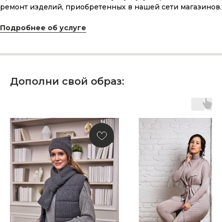
ремонт изделий, приобретенных в нашей сети магазинов.
сделанного с любовью, теплом
и рассчитанного на долгие годы?
Подробнее об услуге
КУПИТЬ КАРТУ
Дополни свой образ:
Скидка 10% за подписку
на Телеграм канал
Новинки, акции, подарки
и модный журнал — всё это
в нашем телеграмм канале:
MIR CASHMERE Official