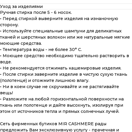
Уход за изделиями
Ручная стирка после 5 - 6 носок.
• Перед стиркой выверните изделия на изнаночную
сторону.
• Используйте специальные шампуни для деликатных
тканей и шерстяных волокон или же натуральные мягкие
моющие средства.
• Температура воды - не более 30° С.
• Моющее средство необходимо тщательно растворить в
воде.
• Не рекомендуется отжимать кашемировые изделия.
• После стирки заверните изделие в чистую сухую ткань
(полотенце) и отожмите лишнюю влагу.
• Ни в коем случае не скручивайте и не растягивайте
вещь!
• Разложите на любой горизонтальной поверхности на
ткань или полотенце и дайте высохнуть, изолируя при
этом от источников тепла и прямых солнечных лучей.
ПОДАРОЧНАЯ КАРТА
Сеть фирменных бутиков MIR CASHMERE рады
предложить Вам эксклюзивную услугу - прачечная и
Что может быть лучше подарка,