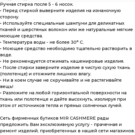
Ручная стирка после 5 - 6 носок.
• Перед стиркой выверните изделия на изнаночную
сторону.
• Используйте специальные шампуни для деликатных
тканей и шерстяных волокон или же натуральные мягкие
моющие средства.
• Температура воды - не более 30° С.
• Моющее средство необходимо тщательно растворить в
воде.
• Не рекомендуется отжимать кашемировые изделия.
• После стирки заверните изделие в чистую сухую ткань
(полотенце) и отожмите лишнюю влагу.
• Ни в коем случае не скручивайте и не растягивайте
вещь!
• Разложите на любой горизонтальной поверхности на
ткань или полотенце и дайте высохнуть, изолируя при
этом от источников тепла и прямых солнечных лучей.
ПОДАРОЧНАЯ КАРТА
Сеть фирменных бутиков MIR CASHMERE рады
предложить Вам эксклюзивную услугу - прачечная и
Что может быть лучше подарка,
ремонт изделий, приобретенных в нашей сети магазинов.
сделанного с любовью, теплом