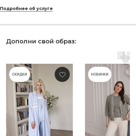
и рассчитанного на долгие годы?
Подробнее об услуге
КУПИТЬ КАРТУ
Дополни свой образ:
Скидка 10% за подписку
на Телеграм канал
СКИДКИ
НОВИНКИ
Новинки, акции, подарки
и модный журнал — всё это
в нашем телеграмм канале:
MIR CASHMERE Official