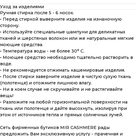
Уход за изделиями
Ручная стирка после 5 - 6 носок.
• Перед стиркой выверните изделия на изнаночную
сторону.
• Используйте специальные шампуни для деликатных
тканей и шерстяных волокон или же натуральные мягкие
моющие средства.
• Температура воды - не более 30° С.
• Моющее средство необходимо тщательно растворить в
воде.
• Не рекомендуется отжимать кашемировые изделия.
• После стирки заверните изделие в чистую сухую ткань
(полотенце) и отожмите лишнюю влагу.
• Ни в коем случае не скручивайте и не растягивайте
вещь!
• Разложите на любой горизонтальной поверхности на
ткань или полотенце и дайте высохнуть, изолируя при
этом от источников тепла и прямых солнечных лучей.
ПОДАРОЧНАЯ КАРТА
Сеть фирменных бутиков MIR CASHMERE рады
Что может быть лучше подарка,
предложить Вам эксклюзивную услугу - прачечная и