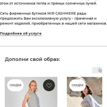
этом от источников тепла и прямых солнечных лучей.
ПОДАРОЧНАЯ КАРТА
Что может быть лучше подарка,
Сеть фирменных бутиков MIR CASHMERE рады
сделанного с любовью, теплом
предложить Вам эксклюзивную услугу - прачечная и
и рассчитанного на долгие годы?
ремонт изделий, приобретенных в нашей сети магазинов.
Подробнее об услуге
КУПИТЬ КАРТУ
Дополни свой образ:
Скидка 10% за подписку
на Телеграм канал
СКИДКИ
СКИДКИ
Новинки, акции, подарки
и модный журнал — всё это
в нашем телеграмм канале: