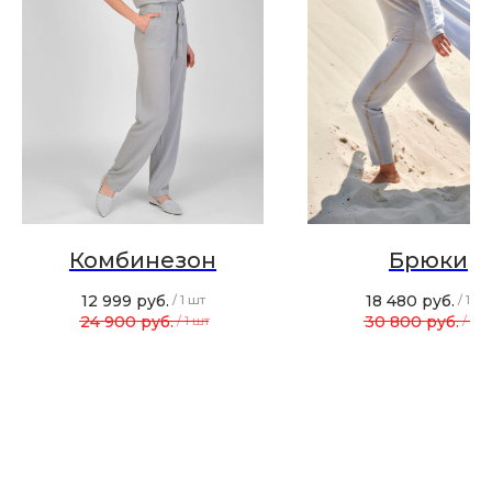
MIR CASHMERE Official
Хотите быть в курсе всех новинок
и акций, подпишитесь на email рассылку
Ваш e-mail
Подписаться
Комбинезон
Брюки
12 999
руб.
18 480
руб.
/
1 шт
/
1 шт
24 900
руб.
30 800
руб.
/
1 шт
/
1 ш