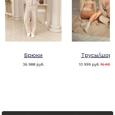
Хотите быть в курсе всех новинок
и акций, подпишитесь на email рассылку
Ваш e-mail
Подписаться
Брюки
Трусы/шор
36 988
руб.
10 999
руб.
16 600