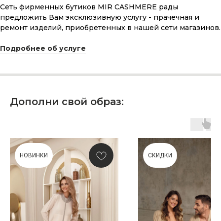
Сеть фирменных бутиков MIR CASHMERE рады
Что может быть лучше подарка,
предложить Вам эксклюзивную услугу - прачечная и
сделанного с любовью, теплом
и рассчитанного на долгие годы?
ремонт изделий, приобретенных в нашей сети магазинов.
Подробнее об услуге
КУПИТЬ КАРТУ
Дополни свой образ:
Скидка 10% за подписку
на Телеграм канал
НОВИНКИ
СКИДКИ
Новинки, акции, подарки
и модный журнал — всё это
в нашем телеграмм канале:
MIR CASHMERE Official