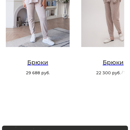
Хотите быть в курсе всех новинок
и акций, подпишитесь на email рассылку
Ваш e-mail
Подписаться
Брюки
Брюки
29 688
руб.
22 300
руб.
/
1 ш