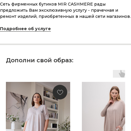
Сеть фирменных бутиков MIR CASHMERE рады
Что может быть лучше подарка,
предложить Вам эксклюзивную услугу - прачечная и
сделанного с любовью, теплом
и рассчитанного на долгие годы?
ремонт изделий, приобретенных в нашей сети магазинов.
Подробнее об услуге
КУПИТЬ КАРТУ
Дополни свой образ:
Скидка 10% за подписку
на Телеграм канал
Новинки, акции, подарки
и модный журнал — всё это
в нашем телеграмм канале:
MIR CASHMERE Official