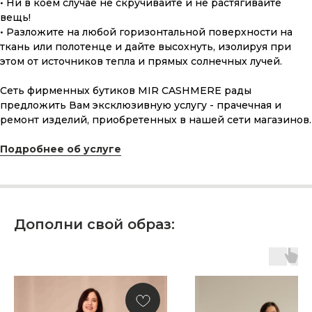
• Ни в коем случае не скручивайте и не растягивайте
вещь!
• Разложите на любой горизонтальной поверхности на
ткань или полотенце и дайте высохнуть, изолируя при
этом от источников тепла и прямых солнечных лучей.
Сеть фирменных бутиков MIR CASHMERE рады
предложить Вам эксклюзивную услугу - прачечная и
ремонт изделий, приобретенных в нашей сети магазинов.
ПОДАРОЧНАЯ КАРТА
Подробнее об услуге
Что может быть лучше подарка,
сделанного с любовью, теплом
и рассчитанного на долгие годы?
КУПИТЬ КАРТУ
Дополни свой образ: