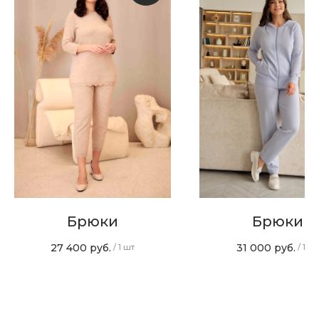
Скидка 10% за подписку
на Телеграм канал
Новинки, акции, подарки
и модный журнал — всё это
в нашем телеграмм канале:
MIR CASHMERE Official
Хотите быть в курсе всех новинок
и акций, подпишитесь на email рассылку
Брюки
Брюки
Ваш e-mail
27 400
руб.
31 000
руб.
/
1 шт
/
1 шт
Подписаться