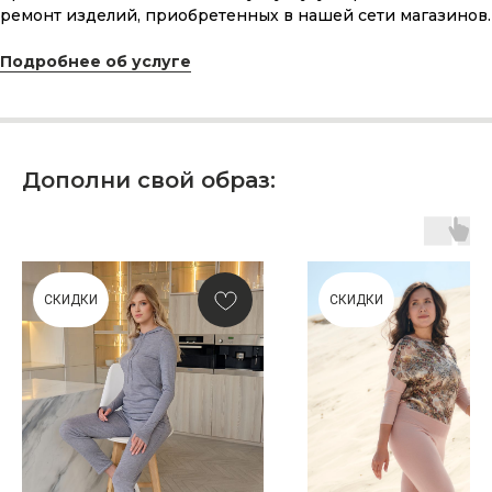
сделанного с любовью, теплом
ремонт изделий, приобретенных в нашей сети магазинов.
и рассчитанного на долгие годы?
Подробнее об услуге
КУПИТЬ КАРТУ
Дополни свой образ:
Скидка 10% за подписку
на Телеграм канал
СКИДКИ
СКИДКИ
Новинки, акции, подарки
и модный журнал — всё это
в нашем телеграмм канале:
MIR CASHMERE Official