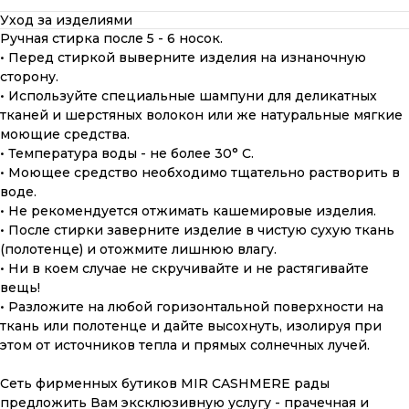
Уход за изделиями
Ручная стирка после 5 - 6 носок.
• Перед стиркой выверните изделия на изнаночную
сторону.
• Используйте специальные шампуни для деликатных
тканей и шерстяных волокон или же натуральные мягкие
моющие средства.
• Температура воды - не более 30° С.
• Моющее средство необходимо тщательно растворить в
воде.
• Не рекомендуется отжимать кашемировые изделия.
• После стирки заверните изделие в чистую сухую ткань
(полотенце) и отожмите лишнюю влагу.
• Ни в коем случае не скручивайте и не растягивайте
вещь!
• Разложите на любой горизонтальной поверхности на
ткань или полотенце и дайте высохнуть, изолируя при
этом от источников тепла и прямых солнечных лучей.
ПОДАРОЧНАЯ КАРТА
Сеть фирменных бутиков MIR CASHMERE рады
Что может быть лучше подарка,
предложить Вам эксклюзивную услугу - прачечная и