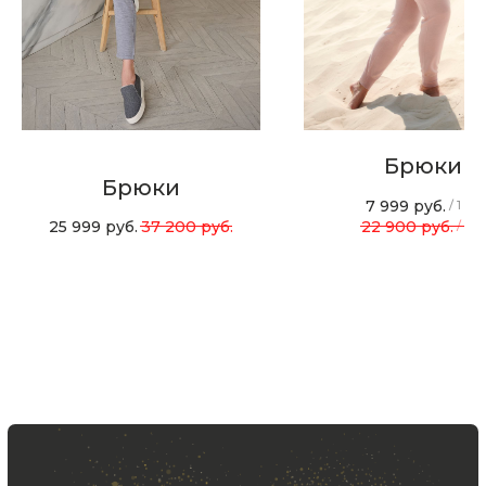
Хотите быть в курсе всех новинок
и акций, подпишитесь на email рассылку
Ваш e-mail
Брюки
Подписаться
Брюки
7 999
руб.
/
1 шт
25 999
руб.
37 200
руб.
22 900
руб.
/
1 ш