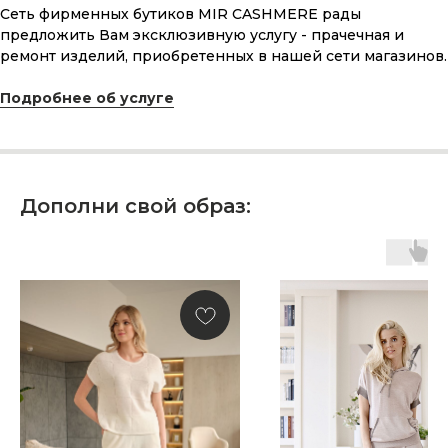
ПОДАРОЧНАЯ КАРТА
Сеть фирменных бутиков MIR CASHMERE рады
предложить Вам эксклюзивную услугу - прачечная и
Что может быть лучше подарка,
ремонт изделий, приобретенных в нашей сети магазинов.
сделанного с любовью, теплом
и рассчитанного на долгие годы?
Подробнее об услуге
КУПИТЬ КАРТУ
Дополни свой образ:
Скидка 10% за подписку
на Телеграм канал
Новинки, акции, подарки
и модный журнал — всё это
в нашем телеграмм канале:
MIR CASHMERE Official