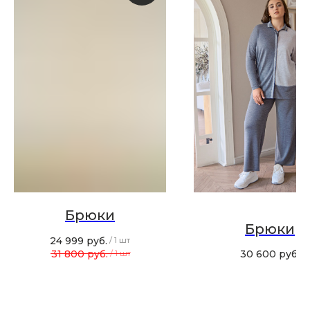
Скидка 10% за подписку
на Телеграм канал
Новинки, акции, подарки
и модный журнал — всё это
в нашем телеграмм канале:
MIR CASHMERE Official
Хотите быть в курсе всех новинок
и акций, подпишитесь на email рассылку
Брюки
Брюки
Ваш e-mail
24 999
руб.
/
1 шт
31 800
руб.
30 600
руб.
/
1 шт
Подписаться