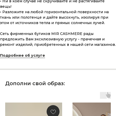
• Ни в коем случае не скручивайте и не растягивайте
вещь!
• Разложите на любой горизонтальной поверхности на
ткань или полотенце и дайте высохнуть, изолируя при
этом от источников тепла и прямых солнечных лучей.
Сеть фирменных бутиков MIR CASHMERE рады
предложить Вам эксклюзивную услугу - прачечная и
ремонт изделий, приобретенных в нашей сети магазинов.
ПОДАРОЧНАЯ КАРТА
Подробнее об услуге
Что может быть лучше подарка,
сделанного с любовью, теплом
и рассчитанного на долгие годы?
Дополни свой образ:
КУПИТЬ КАРТУ