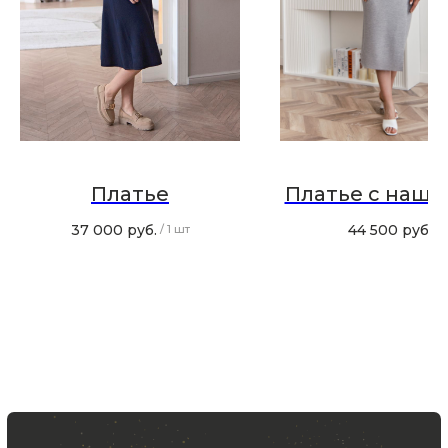
Хотите быть в курсе всех новинок
и акций, подпишитесь на email рассылку
Ваш e-mail
Подписаться
Платье
Платье с наши
37 000
руб.
44 500
руб.
/
1 шт