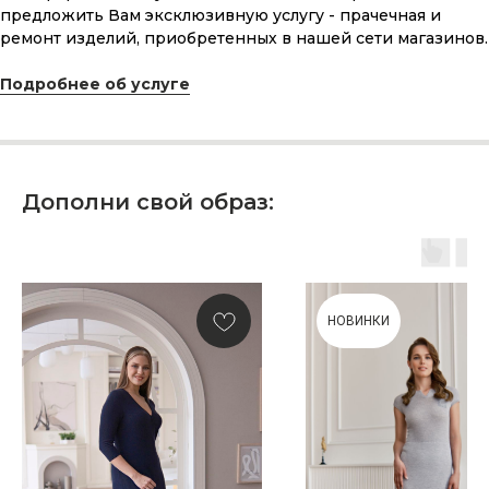
Что может быть лучше подарка,
предложить Вам эксклюзивную услугу - прачечная и
сделанного с любовью, теплом
ремонт изделий, приобретенных в нашей сети магазинов.
и рассчитанного на долгие годы?
Подробнее об услуге
КУПИТЬ КАРТУ
Дополни свой образ:
Скидка 10% за подписку
на Телеграм канал
НОВИНКИ
Новинки, акции, подарки
и модный журнал — всё это
в нашем телеграмм канале:
MIR CASHMERE Official