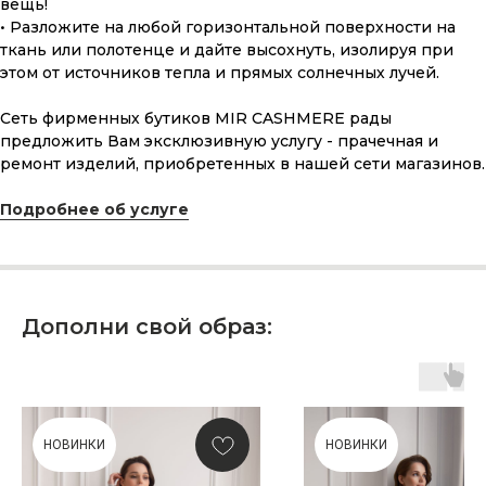
вещь!
• Разложите на любой горизонтальной поверхности на
ткань или полотенце и дайте высохнуть, изолируя при
этом от источников тепла и прямых солнечных лучей.
Сеть фирменных бутиков MIR CASHMERE рады
предложить Вам эксклюзивную услугу - прачечная и
ремонт изделий, приобретенных в нашей сети магазинов.
ПОДАРОЧНАЯ КАРТА
Подробнее об услуге
Что может быть лучше подарка,
сделанного с любовью, теплом
и рассчитанного на долгие годы?
Дополни свой образ:
КУПИТЬ КАРТУ
НОВИНКИ
НОВИНКИ