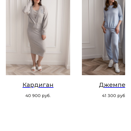
Скидка 10% за подписку
на Телеграм канал
Новинки, акции, подарки
и модный журнал — всё это
в нашем телеграмм канале:
MIR CASHMERE Official
Хотите быть в курсе всех новинок
и акций, подпишитесь на email рассылку
Кардиган
Джемпер
Ваш e-mail
40 900
руб.
41 300
руб.
Подписаться